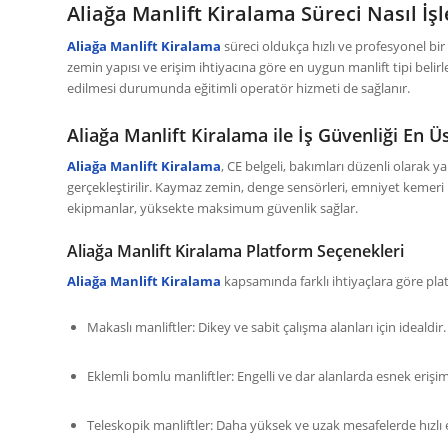
Aliağa Manlift Kiralama Süreci Nasıl İşl
Aliağa Manlift Kiralama
süreci oldukça hızlı ve profesyonel bir ş
zemin yapısı ve erişim ihtiyacına göre en uygun manlift tipi belirl
edilmesi durumunda eğitimli operatör hizmeti de sağlanır.
Aliağa Manlift Kiralama ile İş Güvenliği En Ü
Aliağa Manlift Kiralama
, CE belgeli, bakımları düzenli olarak y
gerçekleştirilir. Kaymaz zemin, denge sensörleri, emniyet kemeri b
ekipmanlar, yüksekte maksimum güvenlik sağlar.
Aliağa Manlift Kiralama Platform Seçenekleri
Aliağa Manlift Kiralama
kapsamında farklı ihtiyaçlara göre plat
Makaslı manliftler: Dikey ve sabit çalışma alanları için idealdir.
Eklemli bomlu manliftler: Engelli ve dar alanlarda esnek erişi
Teleskopik manliftler: Daha yüksek ve uzak mesafelerde hızlı 