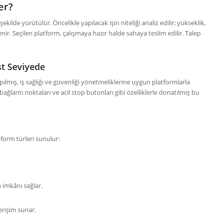
er?
ekilde yürütülür. Öncelikle yapılacak işin niteliği analiz edilir; yükseklik,
enir. Seçilen platform, çalışmaya hazır halde sahaya teslim edilir. Talep
st Seviyede
apılmış, iş sağlığı ve güvenliği yönetmeliklerine uygun platformlarla
ağlantı noktaları ve acil stop butonları gibi özelliklerle donatılmış bu
form türleri sunulur:
m imkânı sağlar.
erişim sunar.