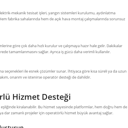
, elektrik-mekanik tesisat işleri, yangın sistemleri kurulumu, aydınlatma
ir. Hem fabrika sahalarında hem de açık hava montaj çalışmalarında sorunsuz
lerine göre çok daha hızlı kurulur ve çalışmaya hazır hale gelir. Dakikalar
ürede tamamlanmasını sağlar. Ayrıca iş gücü daha verimli kullanılır.
alama seçenekleri ile esnek çözümler sunar. İhtiyaca göre kısa süreli ya da uzun
akım, onarım ve istenirse operatör desteği de dahildir.
örlü Hizmet Desteği
rler eşliğinde kiralanabilir. Bu hizmet sayesinde platformlar, hem doğru hem de
 veya dar zamanlı projeler için operatörlü hizmet büyük avantaj sağlar.
Oluşturun