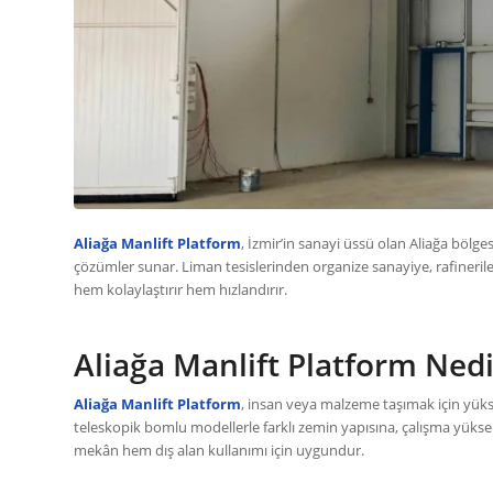
Aliağa Manlift Platform
, İzmir’in sanayi üssü olan Aliağa bölge
çözümler sunar. Liman tesislerinden organize sanayiye, rafineriler
hem kolaylaştırır hem hızlandırır.
Aliağa Manlift Platform Nedi
Aliağa Manlift Platform
, insan veya malzeme taşımak için yüks
teleskopik bomlu modellerle farklı zemin yapısına, çalışma yüksek
mekân hem dış alan kullanımı için uygundur.