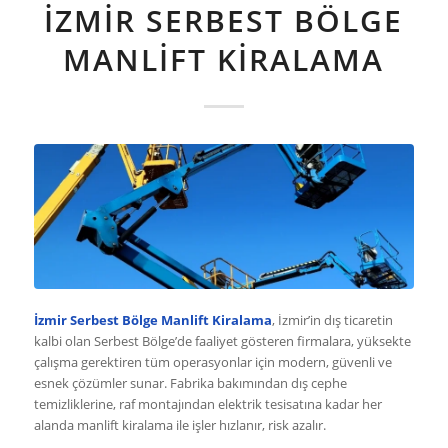
İZMIR SERBEST BÖLGE
MANLIFT KIRALAMA
İzmir Serbest Bölge Manlift Kiralama
, İzmir’in dış ticaretin
kalbi olan Serbest Bölge’de faaliyet gösteren firmalara, yüksekte
çalışma gerektiren tüm operasyonlar için modern, güvenli ve
esnek çözümler sunar. Fabrika bakımından dış cephe
temizliklerine, raf montajından elektrik tesisatına kadar her
alanda manlift kiralama ile işler hızlanır, risk azalır.