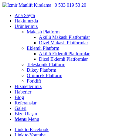
Ana Sayfa
Hakkımızda
Ürünlerimiz
Makaslı Platform
Akülü Makaslı Platformlar
Dizel Makaslı Platformlar
Eklemli Platform
Akülü Eklemli Platformlar
Dizel Eklemli Platformlar
Teleskopik Platform
Dikey Platform
Örümcek Platform
Forklift
Hizmetlerimiz
Haberler
Blog
Referanslar
Galeri
Bize Ulaşın
Menu
Menu
Link to Facebook
Link to Youtube