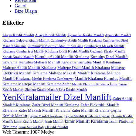
Referanslar
Galeri
Bize Ulaşın
Etiketler
Alaçatı Kiralık Manlift
Aliağa Kiralık Manlift
Ayrancılar Kiralık Manlift
Ayrancılar Manlift
Kiralama
Balçova Kiralık Manlift
Cumhuriyet Akülü Manlift Kiralama
Cumhuriyet Dizel
Manlift Kiralama
Cumhuriyet Elektrikli Manlift Kiralama
Cumhuriyet Makaslı Manlift
Kiralama
Cumhuriyet Manlift Kiralama
Dikili Kiralık Manlift
Gaziemir Kiralık Manlift
Kurtuluş Akülü Manlift Kiralama
Kurtuluş Dizel Manlift
Konak Kiralık Manlift
Kiralama
Kurtuluş Makaslı Manlift Kiralama
Kurtuluş Manlift Kiralama
Maltepe Akülü Manlift Kiralama
Maltepe Dizel Manlift Kiralama
Maltepe
Elektrikli Manlift Kiralama
Maltepe Makaslı Manlift Kiralama
Maltepe
Manlift Kiralama
Manlift Kiralama Kurtuluş
Manlift
Manlift Kiralama Cumhuriyet
Kiralama Maltepe
Manlift Kiralama Zafer
Manlift Platform Kiralama İzmir
Sarnıç
Kiralık Manlift
Ulukent Kiralık Manlift
Urla Kiralık Manlift
YenKiralamailer Dizel Manlift
Zafer Akülü
Manlift Kiralama
Zafer Dizel Manlift Kiralama
Zafer Elektrikli Manlift
Kiralama
Zafer Makaslı Manlift Kiralama
Zafer Manlift Kiralama
Çeşme
Kiralık Manlift
Çeşme Manlift Kiralama
Çeşme Manlift Kiralama Fiyatları
Ödemiş Kiralık
İzmir Manlift Kiralama
İzmir Platform
Manlift
İzmir Kiralık Manlift
İzmir Manlift
Kiralama
İzmir Serbest Bölge Kiralık Manlift
Web Tasarım: 1007 Medya