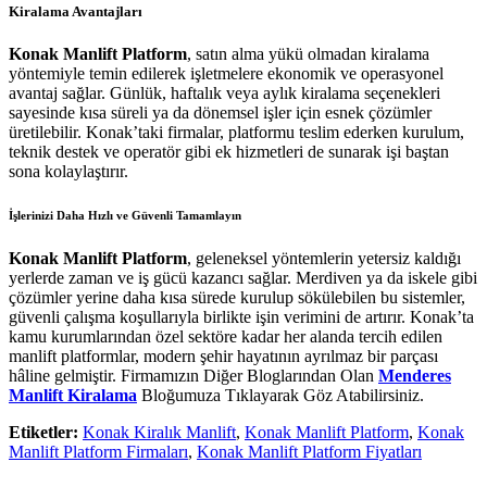
Kiralama Avantajları
Konak Manlift Platform
, satın alma yükü olmadan kiralama
yöntemiyle temin edilerek işletmelere ekonomik ve operasyonel
avantaj sağlar. Günlük, haftalık veya aylık kiralama seçenekleri
sayesinde kısa süreli ya da dönemsel işler için esnek çözümler
üretilebilir. Konak’taki firmalar, platformu teslim ederken kurulum,
teknik destek ve operatör gibi ek hizmetleri de sunarak işi baştan
sona kolaylaştırır.
İşlerinizi Daha Hızlı ve Güvenli Tamamlayın
Konak Manlift Platform
, geleneksel yöntemlerin yetersiz kaldığı
yerlerde zaman ve iş gücü kazancı sağlar. Merdiven ya da iskele gibi
çözümler yerine daha kısa sürede kurulup sökülebilen bu sistemler,
güvenli çalışma koşullarıyla birlikte işin verimini de artırır. Konak’ta
kamu kurumlarından özel sektöre kadar her alanda tercih edilen
manlift platformlar, modern şehir hayatının ayrılmaz bir parçası
hâline gelmiştir. Firmamızın Diğer Bloglarından Olan
Menderes
Manlift Kiralama
Bloğumuza Tıklayarak Göz Atabilirsiniz.
Etiketler:
Konak Kiralık Manlift
,
Konak Manlift Platform
,
Konak
Manlift Platform Firmaları
,
Konak Manlift Platform Fiyatları