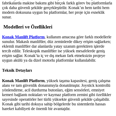
fabrikalarda makine bakımı gibi birçok farklı görev bu platformlarla
çok daha güvenli şekilde gerçekleştirilir. Konak’ın hem tarihi hem
modern dokusuna uygun bu platformlar, her proje için esneklik
sunar.
Modelleri ve Özellikleri
Konak Manlift Platform
, kullanım amacına göre farklı modellerle
sunulur. Makaslı manliftler, düz zeminlerde dikey erişim sağlarken;
eklemli manliftler dar alanlarda yatay uzanım gerektiren işlerde
tercih edilir. Teleskopik manliftler ise yüksek mesafelerde geniş
erişim sağlar. Konak’ta iç ve dış mekan fark etmeksizin projeye
uygun akülü ya da dizel motorlu platformlar kullanılabilir.
Teknik Detayları
Konak Manlift Platform
, yüksek taşıma kapasitesi, geniş çalışma
alanı ve tam güvenlik donanımıyla donatılmıştır. Joystick kontrollü
yönlendirme, acil durdurma butonları, eğim sensörleri, emniyet
kemeri bağlantı noktaları ve kaymaz platform zemini gibi özellikler
sayesinde operatörler her türlü yüksekte güvenli şekilde çalışabilir.
Konak gibi tarihi dokuya sahip bölgelerde bu sistemlerin hassas
hareket kabiliyeti de önemli bir avantajdır.