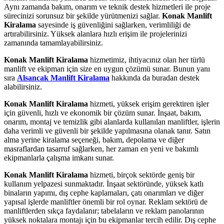
Aynı zamanda bakım, onarım ve teknik destek hizmetleri ile proje
sürecinizi sorunsuz bir şekilde yürütmenizi sağlar.
Konak Manlift
Kiralama
sayesinde iş güvenliğini sağlarken, verimliliği de
artırabilirsiniz. Yüksek alanlara hızlı erişim ile projelerinizi
zamanında tamamlayabilirsiniz.
Konak Manlift Kiralama
hizmetimiz, ihtiyacınız olan her türlü
manlift ve ekipman için size en uygun çözümü sunar. Bunun yanı
sıra
Alsancak Manlift Kiralama
hakkında da buradan destek
alabilirsiniz.
Konak Manlift Kiralama
hizmeti, yüksek erişim gerektiren işler
için güvenli, hızlı ve ekonomik bir çözüm sunar. İnşaat, bakım,
onarım, montaj ve temizlik gibi alanlarda kullanılan manliftler, işlerin
daha verimli ve güvenli bir şekilde yapılmasına olanak tanır. Satın
alma yerine kiralama seçeneği, bakım, depolama ve diğer
masraflardan tasarruf sağlarken, her zaman en yeni ve bakımlı
ekipmanlarla çalışma imkanı sunar.
Konak Manlift Kiralama
hizmeti, birçok sektörde geniş bir
kullanım yelpazesi sunmaktadır. İnşaat sektöründe, yüksek katlı
binaların yapımı, dış cephe kaplamaları, çatı onarımları ve diğer
yapısal işlerde manliftler önemli bir rol oynar. Reklam sektörü de
manliftlerden sıkça faydalanır; tabelaların ve reklam panolarının
yüksek noktalara montajı için bu ekipmanlar tercih edilir. Dış cephe