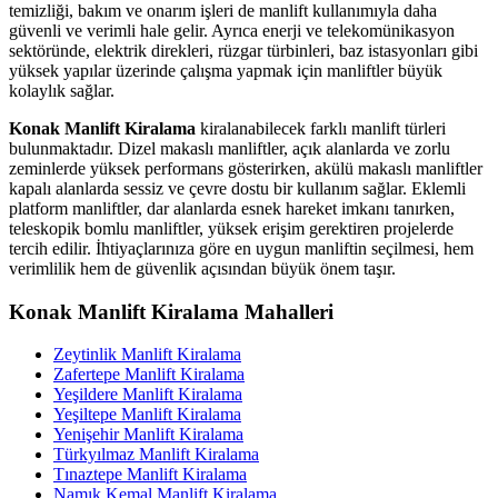
temizliği, bakım ve onarım işleri de manlift kullanımıyla daha
güvenli ve verimli hale gelir. Ayrıca enerji ve telekomünikasyon
sektöründe, elektrik direkleri, rüzgar türbinleri, baz istasyonları gibi
yüksek yapılar üzerinde çalışma yapmak için manliftler büyük
kolaylık sağlar.
Konak Manlift Kiralama
kiralanabilecek farklı manlift türleri
bulunmaktadır. Dizel makaslı manliftler, açık alanlarda ve zorlu
zeminlerde yüksek performans gösterirken, akülü makaslı manliftler
kapalı alanlarda sessiz ve çevre dostu bir kullanım sağlar. Eklemli
platform manliftler, dar alanlarda esnek hareket imkanı tanırken,
teleskopik bomlu manliftler, yüksek erişim gerektiren projelerde
tercih edilir. İhtiyaçlarınıza göre en uygun manliftin seçilmesi, hem
verimlilik hem de güvenlik açısından büyük önem taşır.
Konak Manlift Kiralama Mahalleri
Zeytinlik Manlift Kiralama
Zafertepe Manlift Kiralama
Yeşildere Manlift Kiralama
Yeşiltepe Manlift Kiralama
Yenişehir Manlift Kiralama
Türkyılmaz Manlift Kiralama
Tınaztepe Manlift Kiralama
Namık Kemal Manlift Kiralama