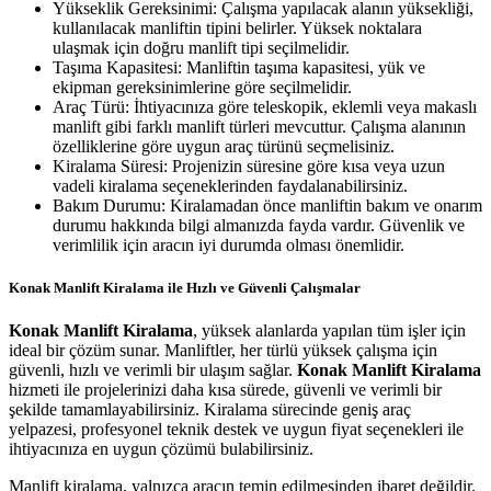
Yükseklik Gereksinimi: Çalışma yapılacak alanın yüksekliği,
kullanılacak manliftin tipini belirler. Yüksek noktalara
ulaşmak için doğru manlift tipi seçilmelidir.
Taşıma Kapasitesi: Manliftin taşıma kapasitesi, yük ve
ekipman gereksinimlerine göre seçilmelidir.
Araç Türü: İhtiyacınıza göre teleskopik, eklemli veya makaslı
manlift gibi farklı manlift türleri mevcuttur. Çalışma alanının
özelliklerine göre uygun araç türünü seçmelisiniz.
Kiralama Süresi: Projenizin süresine göre kısa veya uzun
vadeli kiralama seçeneklerinden faydalanabilirsiniz.
Bakım Durumu: Kiralamadan önce manliftin bakım ve onarım
durumu hakkında bilgi almanızda fayda vardır. Güvenlik ve
verimlilik için aracın iyi durumda olması önemlidir.
Konak Manlift Kiralama ile Hızlı ve Güvenli Çalışmalar
Konak Manlift Kiralama
, yüksek alanlarda yapılan tüm işler için
ideal bir çözüm sunar. Manliftler, her türlü yüksek çalışma için
güvenli, hızlı ve verimli bir ulaşım sağlar.
Konak Manlift Kiralama
hizmeti ile projelerinizi daha kısa sürede, güvenli ve verimli bir
şekilde tamamlayabilirsiniz. Kiralama sürecinde geniş araç
yelpazesi, profesyonel teknik destek ve uygun fiyat seçenekleri ile
ihtiyacınıza en uygun çözümü bulabilirsiniz.
Manlift kiralama, yalnızca aracın temin edilmesinden ibaret değildir.