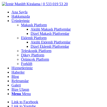
Ana Sayfa
Hakkımızda
Ürünlerimiz
Makaslı Platform
Akülü Makaslı Platformlar
Dizel Makaslı Platformlar
Eklemli Platform
Akülü Eklemli Platformlar
Dizel Eklemli Platformlar
Teleskopik Platform
Dikey Platform
Örümcek Platform
Forklift
Hizmetlerimiz
Haberler
Blog
Referanslar
Galeri
Bize Ulaşın
Menu
Menu
Link to Facebook
Link to Youtube