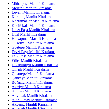
Mithatpaşa Manlift Kiralama
Mersinli Manlift Kiralama
Levent Manlift Kiralama
Kurtuluş Manlift Kiralama
Kahramanlar Manlift Kiralama
Kadifekale Manlift Kiralama
İsmet Paşa Manlift Kiralama
Hilal Manlift Kiralama
Halkapınar Manlift Kiralama
Güzelyalı Manlift Kiralama
Göztepe Manlift Kiralama
Fevzi Paşa Manlift Kiralama
Faik Paşa Manlift Kiralama
Etiler Manlift Kiralama
Dolaplıkuyu Manlift Kiralama
Çınarlı Manlift Kiralama
Çınartepe Manlift Kiralama
Çankaya Manlift Kiralama
Boğaziçi Manlift Kiralama
Aziziye Manlift Kiralama
Altıntaş Manlift Kiralama
Alsancak Manlift Kiralama
Akın Simav Manlift Kiralama
Akdeniz Manlift Kiralama
Akarcalı Manlift Kiralama