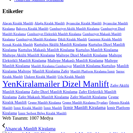
Etiketler
Alaçatı Kiralık Manlift
Aliağa Kiralık Manlift
Ayrancılar Kiralık Manlift
Ayrancılar Manlift
Kiralama
Balçova Kiralık Manlift
Cumhuriyet Akülü Manlift Kiralama
Cumhuriyet Dizel
Manlift Kiralama
Cumhuriyet Elektrikli Manlift Kiralama
Cumhuriyet Makaslı Manlift
Kiralama
Cumhuriyet Manlift Kiralama
Dikili Kiralık Manlift
Gaziemir Kiralık Manlift
Kurtuluş Akülü Manlift Kiralama
Kurtuluş Dizel Manlift
Konak Kiralık Manlift
Kiralama
Kurtuluş Makaslı Manlift Kiralama
Kurtuluş Manlift Kiralama
Maltepe Akülü Manlift Kiralama
Maltepe Dizel Manlift Kiralama
Maltepe
Elektrikli Manlift Kiralama
Maltepe Makaslı Manlift Kiralama
Maltepe
Manlift Kiralama
Manlift Kiralama Kurtuluş
Manlift
Manlift Kiralama Cumhuriyet
Kiralama Maltepe
Manlift Kiralama Zafer
Manlift Platform Kiralama İzmir
Sarnıç
Kiralık Manlift
Ulukent Kiralık Manlift
Urla Kiralık Manlift
YenKiralamailer Dizel Manlift
Zafer Akülü
Manlift Kiralama
Zafer Dizel Manlift Kiralama
Zafer Elektrikli Manlift
Kiralama
Zafer Makaslı Manlift Kiralama
Zafer Manlift Kiralama
Çeşme
Kiralık Manlift
Çeşme Manlift Kiralama
Çeşme Manlift Kiralama Fiyatları
Ödemiş Kiralık
İzmir Manlift Kiralama
İzmir Platform
Manlift
İzmir Kiralık Manlift
İzmir Manlift
Kiralama
İzmir Serbest Bölge Kiralık Manlift
Web Tasarım: 1007 Medya
Alsancak Manlift Kiralama