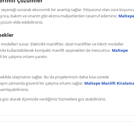
erimli Çözümler
a seçeneği sunarak ekonomik bir avantaj sağlar. İhtiyacınız olan süre boyunc
yrıca, bakım ve onarım gibi ekstra maliyetlerden tasarruf edersiniz.
Maltep
çözüm elde edebilirsiniz.
nekler
t modelleri sunar. Elektrikli manliftler, dizel manliftler ve hibrit modeller
nlarda kullanılabilecek kompakt manlift seçenekleri de mevcuttur.
Maltepe
i bir çalışma ortamı yaratır.
 şekilde ulaşmanızı sağlar. Bu da projelerinizin daha kısa sürede
n aynı zamanda güvenli bir çalışma ortamı sağlar.
Maltepe Manlift Kiralam
mamlayabilirsiniz.
 göz atarak ilçemizde verdiğimiz hizmetlere göz atabilirsiniz.