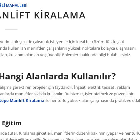
ĞLI MAHALLERI
NLIFT KIRALAMA
erimli bir şekilde çalışmak isteyenler için ideal bir çözümdür. İnşaat
landa kullanılan manliftler, çalışanların yüksek noktalara kolayca ulaşmasını
arı, kullanım alanları ve güvenlik önlemleri hakkında bilgi bulabilirsiniz.
Hangi Alanlarda Kullanılır?
lışma gerektiren projeler için faydalıdır. İnşaat, elektrik tesisatı, reklam
arda manliftler sıklıkla kullanılır. Bu hizmet, işlerinizi hızlı ve güvenli bir
tepe Manlift Kiralama
ile her türlü yüksek alan çalışmasında pratik ve etkil
 Eğitim
da tutar. Kiralama şirketleri, manliftlerin düzenli bakımını yapar ve her türl
peratörlere eğitim verilir. Bu sayede, yüksek yerlerde yapılan çalışmalar daha