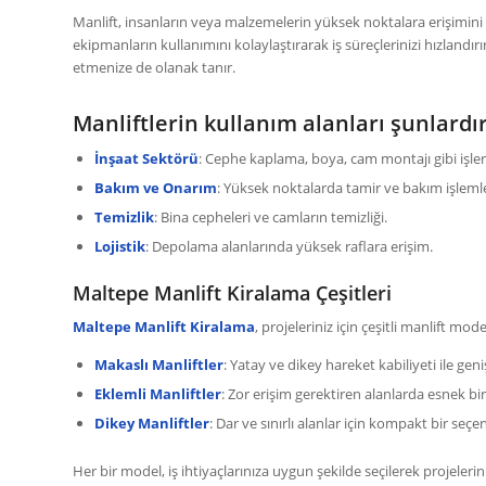
Manlift, insanların veya malzemelerin yüksek noktalara erişimini
ekipmanların kullanımını kolaylaştırarak iş süreçlerinizi hızlandır
etmenize de olanak tanır.
Manliftlerin kullanım alanları şunlardır
İnşaat Sektörü
: Cephe kaplama, boya, cam montajı gibi işler
Bakım ve Onarım
: Yüksek noktalarda tamir ve bakım işlemle
Temizlik
: Bina cepheleri ve camların temizliği.
Lojistik
: Depolama alanlarında yüksek raflara erişim.
Maltepe Manlift Kiralama Çeşitleri
Maltepe Manlift Kiralama
, projeleriniz için çeşitli manlift mode
Makaslı Manliftler
: Yatay ve dikey hareket kabiliyeti ile geni
Eklemli Manliftler
: Zor erişim gerektiren alanlarda esnek bi
Dikey Manliftler
: Dar ve sınırlı alanlar için kompakt bir seçen
Her bir model, iş ihtiyaçlarınıza uygun şekilde seçilerek projelerini