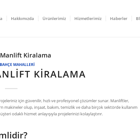
fa
Hakkımızda
Ürünlerimiz
Hizmetlerimiz
Haberler
B
Manlift Kiralama
BAHÇE MAHALLERI
NLIFT KIRALAMA
jeleriniz için güvenilir, hızlı ve profesyonel çözümler sunar. Manliftler,
n makineler olup, inşaat, bakım, temizlik ve daha birçok sektörde kullanım
üşteri odaklı hizmet anlayışıyla projelerinizi kolaylaştırır.
mlidir?