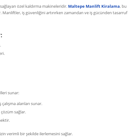
 sağlayan özel kaldırma makineleridir.
Maltepe Manlift Kiralama
, bu
ır. Manliftler, iş güvenliğini artırırken zamandan ve iş gücünden tasarruf
:
.
ri.
lleri sunar:
ş çalışma alanları sunar.
r çözüm sağlar.
ektir.
zin verimli bir şekilde ilerlemesini sağlar.