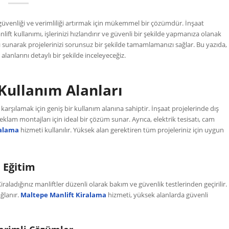
 güvenliği ve verimliliği artırmak için mükemmel bir çözümdür. İnşaat
ift kullanımı, işlerinizi hızlandırır ve güvenli bir şekilde yapmanıza olanak
ı sunarak projelerinizi sorunsuz bir şekilde tamamlamanızı sağlar. Bu yazıda,
lanlarını detaylı bir şekilde inceleyeceğiz.
Kullanım Alanları
arı karşılamak için geniş bir kullanım alanına sahiptir. İnşaat projelerinde dış
eklam montajları için ideal bir çözüm sunar. Ayrıca, elektrik tesisatı, cam
ralama
hizmeti kullanılır. Yüksek alan gerektiren tüm projeleriniz için uygun
 Eğitim
Kiraladığınız manliftler düzenli olarak bakım ve güvenlik testlerinden geçirilir.
ağlanır.
Maltepe Manlift Kiralama
hizmeti, yüksek alanlarda güvenli