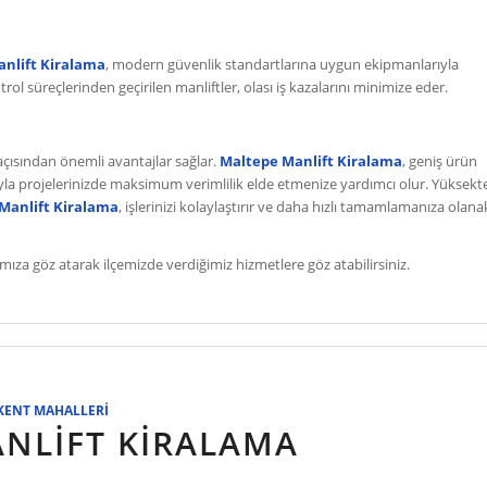
nlift Kiralama
, modern güvenlik standartlarına uygun ekipmanlarıyla
rol süreçlerinden geçirilen manliftler, olası iş kazalarını minimize eder.
 açısından önemli avantajlar sağlar.
Maltepe Manlift Kiralama
, geniş ürün
yla projelerinizde maksimum verimlilik elde etmenize yardımcı olur. Yüksekt
Manlift Kiralama
, işlerinizi kolaylaştırır ve daha hızlı tamamlamanıza olana
ıza göz atarak ilçemizde verdiğimiz hizmetlere göz atabilirsiniz.
KENT MAHALLERI
NLIFT KIRALAMA