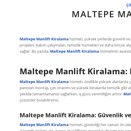
ÇI
MALTEPE MA
Maltepe Manlift Kiralama
hizmeti, yüksek yerlerde güvenli ve v
projeleri, bakım çalışmaları, temizlik hizmetleri ve daha birçok a
sağlar. Bu yazıda,
Maltepe Manlift Kiralama
hizmetinin avantajl
Maltepe Manlift Kiralama: 
Maltepe Manlift Kiralama
hizmeti, özellikle yüksek alanlarda ça
panoları montajı, çatı onarımı ve yüksek binalarda temizlik gibi alanl
şekilde tamamlamanızı sağlarken, iş gücü verimliliğini artırır.
Mal
çözümler bulabilirsiniz.
Maltepe Manlift Kiralama: Güvenlik ve
Maltepe Manlift Kiralama
hizmeti, güvenliği her zaman ön plan
güvenlik önlemi alır. Ayrıca, manliftlerin güvenli kullanımı için o