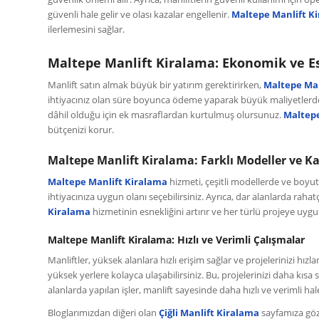
güvenli hale gelir ve olası kazalar engellenir.
Maltepe Manlift K
ilerlemesini sağlar.
Maltepe Manlift Kiralama: Ekonomik ve E
Manlift satın almak büyük bir yatırım gerektirirken,
Maltepe Man
ihtiyacınız olan süre boyunca ödeme yaparak büyük maliyetlerden
dâhil olduğu için ek masraflardan kurtulmuş olursunuz.
Maltepe
bütçenizi korur.
Maltepe Manlift Kiralama: Farklı Modeller ve Ka
Maltepe Manlift Kiralama
hizmeti, çeşitli modellerde ve boyutla
ihtiyacınıza uygun olanı seçebilirsiniz. Ayrıca, dar alanlarda rahat
Kiralama
hizmetinin esnekliğini artırır ve her türlü projeye uyg
Maltepe Manlift Kiralama: Hızlı ve Verimli Çalışmalar
Manliftler, yüksek alanlara hızlı erişim sağlar ve projelerinizi hızla
yüksek yerlere kolayca ulaşabilirsiniz. Bu, projelerinizi daha kıs
alanlarda yapılan işler, manlift sayesinde daha hızlı ve verimli hale
Bloglarımızdan diğeri olan
Çiğli Manlift Kiralama
sayfamıza göz 