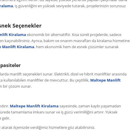
iralama
, iş güvenliğini en yüksek seviyede tutarak, projelerinizin sorunsuz
snek Seçenekler
lift Kiralama
ekonomik bir alternatiftir. Kısa süreli projelerde, sadece
 kaçınabilirsiniz. Ayrıca, bakım ve onarım masrafları da kiralama hizmetine
 Manlift Kiralama
, hem ekonomik hem de esnek çözümler sunarak
pasiteler
rda manlift seçenekleri sunar. Elektrikli, dizel ve hibrit manliftler arasında
ça kullanılabilen manliftler de mevcuttur. Bu çeşitlilik,
Maltepe Manlift
un bir çözüm sunar.
ndırır.
Maltepe Manlift Kiralama
sayesinde, zaman kaybı yaşamadan
a sürede tamamlama imkanı sunar ve iş gücü verimliliğini artırır. Yüksek
 gelir.
atarak ilçemizde verdiğimiz hizmetlere göz atabilirsiniz.