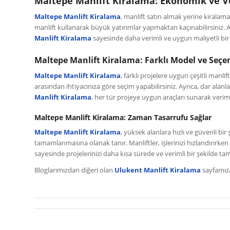
Maltepe Manlift Kiralama: Ekonomik ve V
Maltepe Manlift Kiralama
, manlift satın almak yerine kiralam
manlift kullanarak büyük yatırımlar yapmaktan kaçınabilirsiniz. A
Manlift Kiralama
sayesinde daha verimli ve uygun maliyetli bir 
Maltepe Manlift Kiralama: Farklı Model ve Seçe
Maltepe Manlift Kiralama
, farklı projelere uygun çeşitli manlif
arasından ihtiyacınıza göre seçim yapabilirsiniz. Ayrıca, dar ala
Manlift Kiralama
, her tür projeye uygun araçları sunarak veriml
Maltepe Manlift Kiralama: Zaman Tasarrufu Sağlar
Maltepe Manlift Kiralama
, yüksek alanlara hızlı ve güvenli bir
tamamlanmasına olanak tanır. Manliftler, işlerinizi hızlandırırke
sayesinde projelerinizi daha kısa sürede ve verimli bir şekilde ta
Bloglarımızdan diğeri olan
Ulukent Manlift Kiralama
sayfamıza