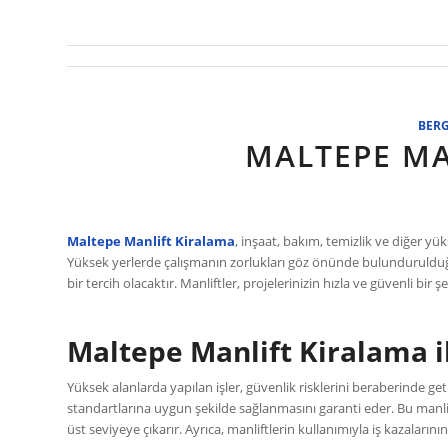
BER
MALTEPE MA
Maltepe Manlift Kiralama
, inşaat, bakım, temizlik ve diğer yü
Yüksek yerlerde çalışmanın zorlukları göz önünde bulunduruld
bir tercih olacaktır. Manliftler, projelerinizin hızla ve güvenli bi
Maltepe Manlift Kiralama i
Yüksek alanlarda yapılan işler, güvenlik risklerini beraberinde geti
standartlarına uygun şekilde sağlanmasını garanti eder. Bu manlif
üst seviyeye çıkarır. Ayrıca, manliftlerin kullanımıyla iş kazaların