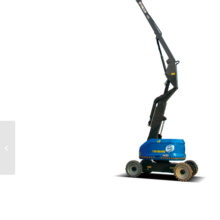
İzmir Manlift
Teleskopik Platform 21
Metre S65