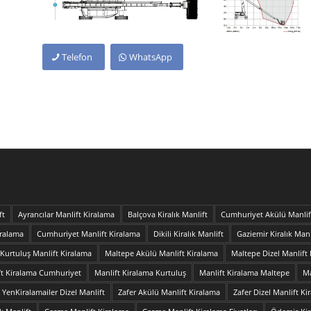
Telefon
WhatsApp
ft
Ayrancılar Manlift Kiralama
Balçova Kiralık Manlift
Cumhuriyet Akülü Manlif
iralama
Cumhuriyet Manlift Kiralama
Dikili Kiralık Manlift
Gaziemir Kiralık Manl
Kurtuluş Manlift Kiralama
Maltepe Akülü Manlift Kiralama
Maltepe Dizel Manlift
ft Kiralama Cumhuriyet
Manlift Kiralama Kurtuluş
Manlift Kiralama Maltepe
Ma
YenKiralamailer Dizel Manlift
Zafer Akülü Manlift Kiralama
Zafer Dizel Manlift Ki