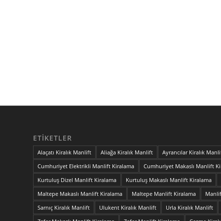
ETIKETLER
Alaçatı Kiralık Manlift
Aliağa Kiralık Manlift
Ayrancılar Kiralık Manli
Cumhuriyet Elektrikli Manlift Kiralama
Cumhuriyet Makaslı Manlift K
Kurtuluş Dizel Manlift Kiralama
Kurtuluş Makaslı Manlift Kiralama
Maltepe Makaslı Manlift Kiralama
Maltepe Manlift Kiralama
Manli
Sarnıç Kiralık Manlift
Ulukent Kiralık Manlift
Urla Kiralık Manlift