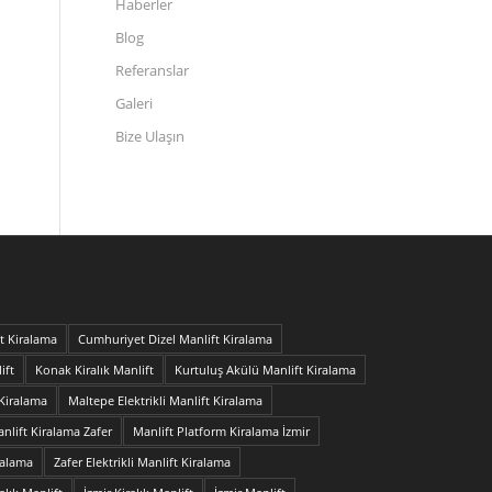
Haberler
Blog
Referanslar
Galeri
Bize Ulaşın
t Kiralama
Cumhuriyet Dizel Manlift Kiralama
ift
Konak Kiralık Manlift
Kurtuluş Akülü Manlift Kiralama
 Kiralama
Maltepe Elektrikli Manlift Kiralama
nlift Kiralama Zafer
Manlift Platform Kiralama İzmir
ralama
Zafer Elektrikli Manlift Kiralama