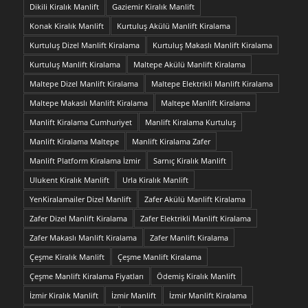
Dikili Kiralık Manlift
Gaziemir Kiralık Manlift
Konak Kiralık Manlift
Kurtuluş Akülü Manlift Kiralama
Kurtuluş Dizel Manlift Kiralama
Kurtuluş Makaslı Manlift Kiralama
Kurtuluş Manlift Kiralama
Maltepe Akülü Manlift Kiralama
Maltepe Dizel Manlift Kiralama
Maltepe Elektrikli Manlift Kiralama
Maltepe Makaslı Manlift Kiralama
Maltepe Manlift Kiralama
Manlift Kiralama Cumhuriyet
Manlift Kiralama Kurtuluş
Manlift Kiralama Maltepe
Manlift Kiralama Zafer
Manlift Platform Kiralama İzmir
Sarnıç Kiralık Manlift
Ulukent Kiralık Manlift
Urla Kiralık Manlift
YenKiralamailer Dizel Manlift
Zafer Akülü Manlift Kiralama
Zafer Dizel Manlift Kiralama
Zafer Elektrikli Manlift Kiralama
Zafer Makaslı Manlift Kiralama
Zafer Manlift Kiralama
Çeşme Kiralık Manlift
Çeşme Manlift Kiralama
Çeşme Manlift Kiralama Fiyatları
Ödemiş Kiralık Manlift
İzmir Kiralık Manlift
İzmir Manlift
İzmir Manlift Kiralama