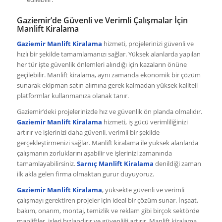
Gaziemir’de Güvenli ve Verimli Çalışmalar İçin
Manlift Kiralama
Gaziemir Manlift Kiralama
hizmeti, projelerinizi güvenli ve
hızlı bir şekilde tamamlamanızı sağlar. Yüksek alanlarda yapılan
her tür işte güvenlik önlemleri alındığı için kazaların önüne
geçilebilir. Manlift kiralama, aynı zamanda ekonomik bir çözüm
sunarak ekipman satın alımına gerek kalmadan yüksek kaliteli
platformlar kullanmanıza olanak tanır.
Gaziemir’deki projelerinizde hız ve güvenlik ön planda olmalıdır.
Gaziemir Manlift Kiralama
hizmeti, iş gücü verimliliğinizi
artırır ve işlerinizi daha güvenli, verimli bir şekilde
gerçekleştirmenizi sağlar. Manlift kiralama ile yüksek alanlarda
çalışmanın zorluklarını aşabilir ve işlerinizi zamanında
tamamlayabilirsiniz.
Sarnıç Manlift Kiralama
denildiği zaman
ilk akla gelen firma olmaktan gurur duyuyoruz.
Gaziemir Manlift Kiralama
, yüksekte güvenli ve verimli
çalışmayı gerektiren projeler için ideal bir çözüm sunar. İnşaat,
bakım, onarım, montaj, temizlik ve reklam gibi birçok sektörde
manliftler, işleri hızlandırır ve güvenliği artırır. Manlift kiralama,