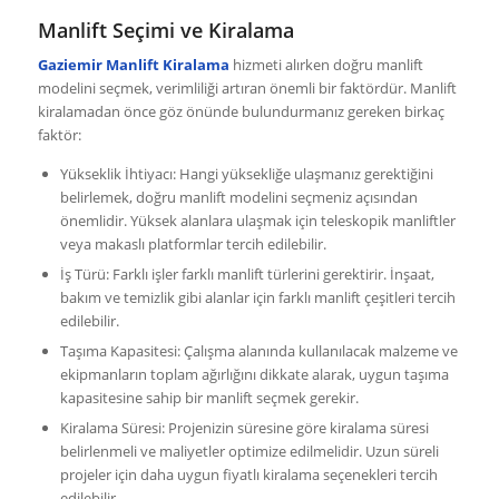
Manlift Seçimi ve Kiralama
Gaziemir Manlift Kiralama
hizmeti alırken doğru manlift
modelini seçmek, verimliliği artıran önemli bir faktördür. Manlift
kiralamadan önce göz önünde bulundurmanız gereken birkaç
faktör:
Yükseklik İhtiyacı: Hangi yüksekliğe ulaşmanız gerektiğini
belirlemek, doğru manlift modelini seçmeniz açısından
önemlidir. Yüksek alanlara ulaşmak için teleskopik manliftler
veya makaslı platformlar tercih edilebilir.
İş Türü: Farklı işler farklı manlift türlerini gerektirir. İnşaat,
bakım ve temizlik gibi alanlar için farklı manlift çeşitleri tercih
edilebilir.
Taşıma Kapasitesi: Çalışma alanında kullanılacak malzeme ve
ekipmanların toplam ağırlığını dikkate alarak, uygun taşıma
kapasitesine sahip bir manlift seçmek gerekir.
Kiralama Süresi: Projenizin süresine göre kiralama süresi
belirlenmeli ve maliyetler optimize edilmelidir. Uzun süreli
projeler için daha uygun fiyatlı kiralama seçenekleri tercih
edilebilir.