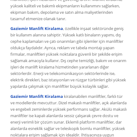
yüksek kaliteli ve bakımlı ekipmanların kullanımını sağlarken,
ekipman bakım, depolama ve satın alma maliyetlerinden
tasarruf etmenize olanak tanır.
Gaziemir Manlift Kiralama
, özellikle inşaat sektöründe geniş
bir kullanım alanına sahiptir. Yüksek katlı binaların yapımı, dış
cephe kaplamaları ve çatı onarımları gibi işlemler için manliftler
oldukça faydalıdır. Ayrıca, reklam ve tabela montajı yapan
firmalar, manliftleri yüksek noktalara güvenli bir şekilde erişim
sağlamak amacıyla kullanır. Dış cephe temizliği, bakım ve onarım
işleri de manlift kiralama hizmetinden yararlanan diğer
sektörlerdir. Enerji ve telekomünikasyon sektörlerinde ise,
elektrik direkleri, baz istasyonları ve rüzgar türbinleri gibi yüksek
yapılarda çalışmak için manliftler büyük kolaylık sağlar.
Gaziemir Manlift Kiralama
kiralanabilen manliftler, farklı tür
ve modellerde mevcuttur. Dizel makaslı manliftler, açık alanlarda
ve engebeli zeminlerde yüksek performans sağlar. Akülü makaslı
manliftler ise kapalı alanlarda sessiz çalışarak çevre dostu ve
enerji verimli bir çözüm sunar. Eklemli platform manliftler, dar
alanlarda esneklik sağlar ve teleskopik bomlu manliftler, yüksek
noktalara erişim sağlamak için idealdir. İhtiyacınıza uygun