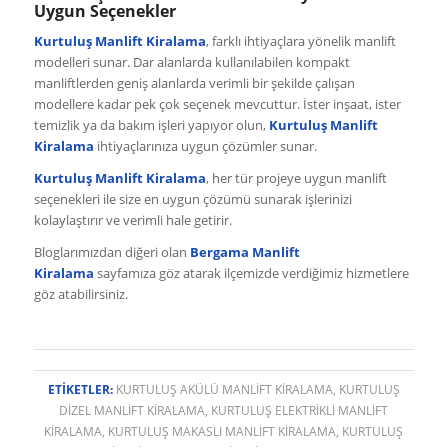
Uygun Seçenekler
Kurtuluş Manlift Kiralama
, farklı ihtiyaçlara yönelik manlift
modelleri sunar. Dar alanlarda kullanılabilen kompakt
manliftlerden geniş alanlarda verimli bir şekilde çalışan
modellere kadar pek çok seçenek mevcuttur. İster inşaat, ister
temizlik ya da bakım işleri yapıyor olun,
Kurtuluş Manlift
Kiralama
ihtiyaçlarınıza uygun çözümler sunar.
Kurtuluş Manlift Kiralama
, her tür projeye uygun manlift
seçenekleri ile size en uygun çözümü sunarak işlerinizi
kolaylaştırır ve verimli hale getirir.
Bloglarımızdan diğeri olan
Bergama Manlift
Kiralama
sayfamıza göz atarak ilçemizde verdiğimiz hizmetlere
göz atabilirsiniz.
ETIKETLER:
KURTULUŞ AKÜLÜ MANLIFT KIRALAMA
,
KURTULUŞ
DIZEL MANLIFT KIRALAMA
,
KURTULUŞ ELEKTRIKLI MANLIFT
KIRALAMA
,
KURTULUŞ MAKASLI MANLIFT KIRALAMA
,
KURTULUŞ