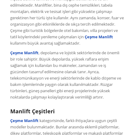
edilmektedir. Manliftler, bina dış cephe temizlikleri, tabela
montajları, elektrik ve tesisat işleri gibi yüksekte çalışmayı
gerektiren her türlü işte kullanılır. Aynı zamanda, konser, fuar ve
organizasyon gibi etkinliklerde de sıkça tercih edilmektedir.
Çeşme gibi turistik bölgelerde otel bakımları, villa projeleri ve
tatil köylerindeki yenileme çalışmaları için
Çeşme Manlift
kullanımı büyük avantaj sağlamaktadır.
Çeşme Manlift
, depolama ve lojistik sektörlerinde de önemli
bir role sahiptir. Büyük depolarda, yüksek raflara erişim
sağlamak için kullanılan bu makineler, zamandan ve iş
gücünden tasarruf edilmesine olanak tanır. Ayrıca,
telekomünikasyon ve enerji sektörlerinde de kablo döşeme ve
bakım işlemlerinde yaygın olarak kullanılmaktadır. Rüzgar
türbinleri, güneş panelleri gibi enerji projelerinde yüksek
noktalarda çalışmayı kolaylaştırarak verimliliği artırır.
Manlift Çeşitleri
Çeşme Manlift
kategorisinde, farklı ihtiyaçlara uygun çeşitli
modeller bulunmaktadır. Bunlar arasında eklemli platformlar,
dikey platformlar, teleskopik platformlar ve makaslı platformlar