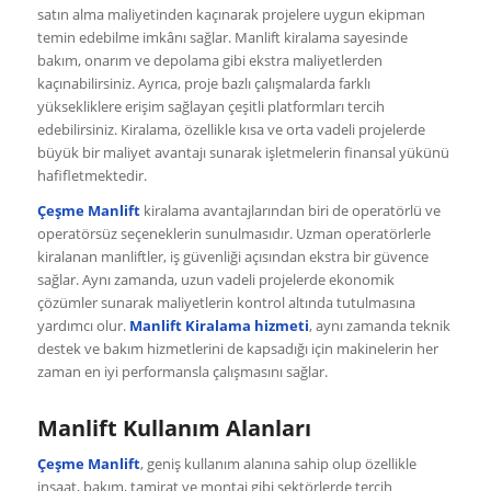
satın alma maliyetinden kaçınarak projelere uygun ekipman
temin edebilme imkânı sağlar. Manlift kiralama sayesinde
bakım, onarım ve depolama gibi ekstra maliyetlerden
kaçınabilirsiniz. Ayrıca, proje bazlı çalışmalarda farklı
yüksekliklere erişim sağlayan çeşitli platformları tercih
edebilirsiniz. Kiralama, özellikle kısa ve orta vadeli projelerde
büyük bir maliyet avantajı sunarak işletmelerin finansal yükünü
hafifletmektedir.
Çeşme Manlift
kiralama avantajlarından biri de operatörlü ve
operatörsüz seçeneklerin sunulmasıdır. Uzman operatörlerle
kiralanan manliftler, iş güvenliği açısından ekstra bir güvence
sağlar. Aynı zamanda, uzun vadeli projelerde ekonomik
çözümler sunarak maliyetlerin kontrol altında tutulmasına
yardımcı olur.
Manlift Kiralama hizmeti
, aynı zamanda teknik
destek ve bakım hizmetlerini de kapsadığı için makinelerin her
zaman en iyi performansla çalışmasını sağlar.
Manlift Kullanım Alanları
Çeşme Manlift
, geniş kullanım alanına sahip olup özellikle
inşaat, bakım, tamirat ve montaj gibi sektörlerde tercih