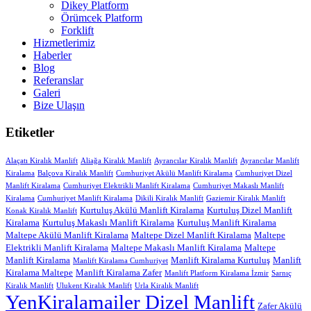
Dikey Platform
Örümcek Platform
Forklift
Hizmetlerimiz
Haberler
Blog
Referanslar
Galeri
Bize Ulaşın
Etiketler
Alaçatı Kiralık Manlift
Aliağa Kiralık Manlift
Ayrancılar Kiralık Manlift
Ayrancılar Manlift
Kiralama
Balçova Kiralık Manlift
Cumhuriyet Akülü Manlift Kiralama
Cumhuriyet Dizel
Manlift Kiralama
Cumhuriyet Elektrikli Manlift Kiralama
Cumhuriyet Makaslı Manlift
Kiralama
Cumhuriyet Manlift Kiralama
Dikili Kiralık Manlift
Gaziemir Kiralık Manlift
Kurtuluş Akülü Manlift Kiralama
Kurtuluş Dizel Manlift
Konak Kiralık Manlift
Kiralama
Kurtuluş Makaslı Manlift Kiralama
Kurtuluş Manlift Kiralama
Maltepe Akülü Manlift Kiralama
Maltepe Dizel Manlift Kiralama
Maltepe
Elektrikli Manlift Kiralama
Maltepe Makaslı Manlift Kiralama
Maltepe
Manlift Kiralama
Manlift Kiralama Kurtuluş
Manlift
Manlift Kiralama Cumhuriyet
Kiralama Maltepe
Manlift Kiralama Zafer
Manlift Platform Kiralama İzmir
Sarnıç
Kiralık Manlift
Ulukent Kiralık Manlift
Urla Kiralık Manlift
YenKiralamailer Dizel Manlift
Zafer Akülü