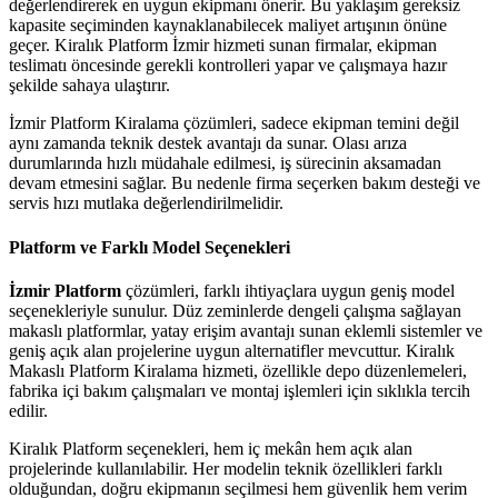
değerlendirerek en uygun ekipmanı önerir. Bu yaklaşım gereksiz
kapasite seçiminden kaynaklanabilecek maliyet artışının önüne
geçer. Kiralık Platform İzmir hizmeti sunan firmalar, ekipman
teslimatı öncesinde gerekli kontrolleri yapar ve çalışmaya hazır
şekilde sahaya ulaştırır.
İzmir Platform Kiralama çözümleri, sadece ekipman temini değil
aynı zamanda teknik destek avantajı da sunar. Olası arıza
durumlarında hızlı müdahale edilmesi, iş sürecinin aksamadan
devam etmesini sağlar. Bu nedenle firma seçerken bakım desteği ve
servis hızı mutlaka değerlendirilmelidir.
Platform ve Farklı Model Seçenekleri
İzmir Platform
çözümleri, farklı ihtiyaçlara uygun geniş model
seçenekleriyle sunulur. Düz zeminlerde dengeli çalışma sağlayan
makaslı platformlar, yatay erişim avantajı sunan eklemli sistemler ve
geniş açık alan projelerine uygun alternatifler mevcuttur. Kiralık
Makaslı Platform Kiralama hizmeti, özellikle depo düzenlemeleri,
fabrika içi bakım çalışmaları ve montaj işlemleri için sıklıkla tercih
edilir.
Kiralık Platform seçenekleri, hem iç mekân hem açık alan
projelerinde kullanılabilir. Her modelin teknik özellikleri farklı
olduğundan, doğru ekipmanın seçilmesi hem güvenlik hem verim