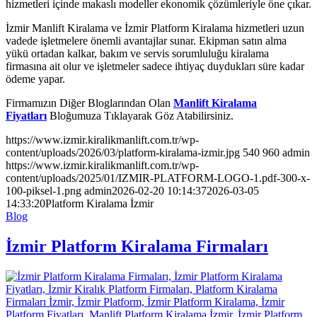
hizmetleri içinde makaslı modeller ekonomik çözümleriyle öne çıkar.
İzmir Manlift Kiralama ve İzmir Platform Kiralama hizmetleri uzun
vadede işletmelere önemli avantajlar sunar. Ekipman satın alma
yükü ortadan kalkar, bakım ve servis sorumluluğu kiralama
firmasına ait olur ve işletmeler sadece ihtiyaç duydukları süre kadar
ödeme yapar.
Firmamızın Diğer Bloglarından Olan
Manlift Kiralama
Fiyatları
Bloğumuza Tıklayarak Göz Atabilirsiniz.
https://www.izmir.kiralikmanlift.com.tr/wp-
content/uploads/2026/03/platform-kiralama-izmir.jpg
540
960
admin
https://www.izmir.kiralikmanlift.com.tr/wp-
content/uploads/2025/01/IZMIR-PLATFORM-LOGO-1.pdf-300-x-
100-piksel-1.png
admin
2026-02-20 10:14:37
2026-03-05
14:33:20
Platform Kiralama İzmir
Blog
İzmir Platform Kiralama Firmaları