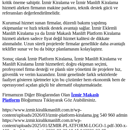
kritik öneme sahiptir. İzmir Kiralama ve İzmir Manlift Kiralama
hizmeti alırken firmanın makine parkuru, teknik destek gücü ve
referansları değerlendirilmelidir.
Kurumsal hizmet sunan firmalar, düzenli bakımı yapılmış
ekipmanlar ve hızlı teknik destek avantajı sağlar. İzmir Eklemli
Manlift Kiralama ya da İzmir Makaslı Manlift Platform Kiralama
hizmeti alırken sadece fiyat değil hizmet kalitesi de dikkate
alınmalıdır. Uzun süreli projelerde firmalar genellikle daha avantajlı
teklifler sunar ve bu da bütçe planlamasını kolaylaştırır.
Sonuç olarak İzmir Platform Kiralama, İzmir Manlift Kiralama ve
Manlift Kiralama İzmir hizmetleri; doğru ekipman seçimi,
profesyonel firma desteği ve planlı süre yönetimi ile projelere hız,
güvenlik ve verim kazandırır. İzmir genelinde farklı sektörlerde
faaliyet gösteren işletmeler için bu çözümler hem ekonomik hem de
operasyonel açıdan güçlü bir alternatif oluşturmaktadır.
Firmamızın Diğer Bloglarından Olan
İzmir Makaslı
Platform
Bloğumuza Tıklayarak Göz Atabilirsiniz.
https://www.izmir.kiralikmanlift.com.tr/wp-
content/uploads/2026/03/izmir-platform-kiralama.jpg
540
960
admin
https://www.izmir.kiralikmanlift.com.tr/wp-
content/uploads/2025/01/IZMIR-PLATFORM-LOGO-1.pdf-300-x-