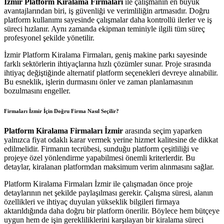
İzmir Platform Kiralama Firmaları
ile çalışmanın en büyük
avantajlarından biri, iş güvenliği ve verimliliğin artmasıdır. Doğru
platform kullanımı sayesinde çalışmalar daha kontrollü ilerler ve iş
süreci hızlanır. Aynı zamanda ekipman teminiyle ilgili tüm süreç
profesyonel şekilde yönetilir.
İzmir Platform Kiralama Firmaları, geniş makine parkı sayesinde
farklı sektörlerin ihtiyaçlarına hızlı çözümler sunar. Proje sırasında
ihtiyaç değiştiğinde alternatif platform seçenekleri devreye alınabilir.
Bu esneklik, işlerin durmasını önler ve zaman planlamasının
bozulmasını engeller.
Firmaları İzmir
İçin Doğru Firma Nasıl Seçilir?
Platform Kiralama Firmaları İzmir
arasında seçim yaparken
yalnızca fiyat odaklı karar vermek yerine hizmet kalitesine de dikkat
edilmelidir. Firmanın tecrübesi, sunduğu platform çeşitliliği ve
projeye özel yönlendirme yapabilmesi önemli kriterlerdir. Bu
detaylar, kiralanan platformdan maksimum verim alınmasını sağlar.
Platform Kiralama Firmaları İzmir ile çalışmadan önce proje
detaylarının net şekilde paylaşılması gerekir. Çalışma süresi, alanın
özellikleri ve ihtiyaç duyulan yükseklik bilgileri firmaya
aktarıldığında daha doğru bir platform önerilir. Böylece hem bütçeye
uygun hem de işin gerekliliklerini karşılayan bir kiralama süreci