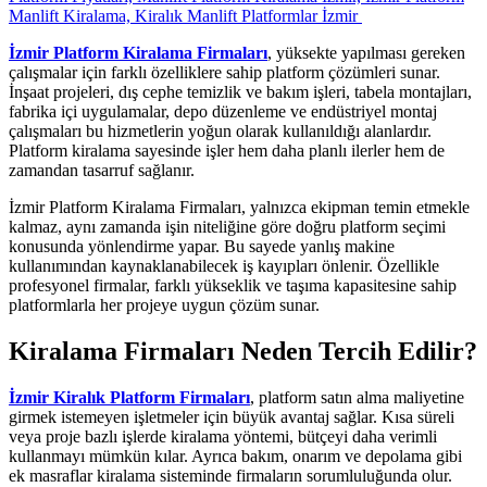
İzmir Platform Kiralama Firmaları
, yüksekte yapılması gereken
çalışmalar için farklı özelliklere sahip platform çözümleri sunar.
İnşaat projeleri, dış cephe temizlik ve bakım işleri, tabela montajları,
fabrika içi uygulamalar, depo düzenleme ve endüstriyel montaj
çalışmaları bu hizmetlerin yoğun olarak kullanıldığı alanlardır.
Platform kiralama sayesinde işler hem daha planlı ilerler hem de
zamandan tasarruf sağlanır.
İzmir Platform Kiralama Firmaları, yalnızca ekipman temin etmekle
kalmaz, aynı zamanda işin niteliğine göre doğru platform seçimi
konusunda yönlendirme yapar. Bu sayede yanlış makine
kullanımından kaynaklanabilecek iş kayıpları önlenir. Özellikle
profesyonel firmalar, farklı yükseklik ve taşıma kapasitesine sahip
platformlarla her projeye uygun çözüm sunar.
Kiralama Firmaları
Neden Tercih Edilir?
İzmir Kiralık Platform Firmaları
, platform satın alma maliyetine
girmek istemeyen işletmeler için büyük avantaj sağlar. Kısa süreli
veya proje bazlı işlerde kiralama yöntemi, bütçeyi daha verimli
kullanmayı mümkün kılar. Ayrıca bakım, onarım ve depolama gibi
ek masraflar kiralama sisteminde firmaların sorumluluğunda olur.