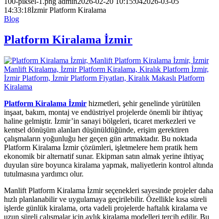
100-piksel-1.png
admin
2026-02-20 10:15:04
2026-03-05
14:33:18
İzmir Platform Kiralama
Blog
Platform Kiralama İzmir
Platform Kiralama İzmir
hizmetleri, şehir genelinde yürütülen
inşaat, bakım, montaj ve endüstriyel projelerde önemli bir ihtiyaç
haline gelmiştir. İzmir’in sanayi bölgeleri, ticaret merkezleri ve
kentsel dönüşüm alanları düşünüldüğünde, erişim gerektiren
çalışmaların yoğunluğu her geçen gün artmaktadır. Bu noktada
Platform Kiralama İzmir çözümleri, işletmelere hem pratik hem
ekonomik bir alternatif sunar. Ekipman satın almak yerine ihtiyaç
duyulan süre boyunca kiralama yapmak, maliyetlerin kontrol altında
tutulmasına yardımcı olur.
Manlift Platform Kiralama İzmir seçenekleri sayesinde projeler daha
hızlı planlanabilir ve uygulamaya geçirilebilir. Özellikle kısa süreli
işlerde günlük kiralama, orta vadeli projelerde haftalık kiralama ve
uzun süreli çalışmalar için aylık kiralama modelleri tercih edilir. Bu