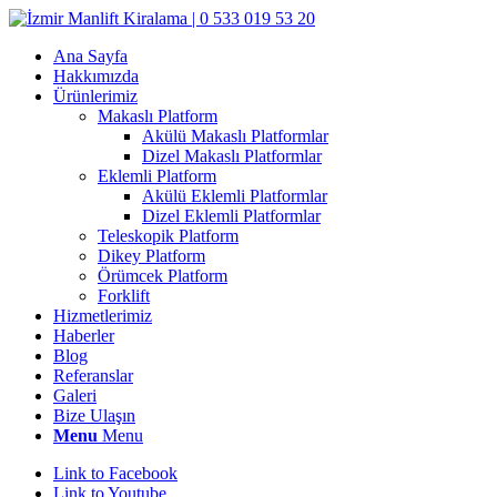
Ana Sayfa
Hakkımızda
Ürünlerimiz
Makaslı Platform
Akülü Makaslı Platformlar
Dizel Makaslı Platformlar
Eklemli Platform
Akülü Eklemli Platformlar
Dizel Eklemli Platformlar
Teleskopik Platform
Dikey Platform
Örümcek Platform
Forklift
Hizmetlerimiz
Haberler
Blog
Referanslar
Galeri
Bize Ulaşın
Menu
Menu
Link to Facebook
Link to Youtube