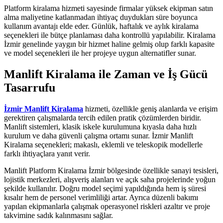
Platform kiralama hizmeti sayesinde firmalar yüksek ekipman satın
alma maliyetine katlanmadan ihtiyaç duydukları süre boyunca
kullanım avantajı elde eder. Günlük, haftalık ve aylık kiralama
seçenekleri ile bütçe planlaması daha kontrollü yapılabilir. Kiralama
İzmir genelinde yaygın bir hizmet haline gelmiş olup farklı kapasite
ve model seçenekleri ile her projeye uygun alternatifler sunar.
Manlift Kiralama ile Zaman ve İş Gücü
Tasarrufu
İzmir Manlift Kiralama
hizmeti, özellikle geniş alanlarda ve erişim
gerektiren çalışmalarda tercih edilen pratik çözümlerden biridir.
Manlift sistemleri, klasik iskele kurulumuna kıyasla daha hızlı
kurulum ve daha güvenli çalışma ortamı sunar. İzmir Manlift
Kiralama seçenekleri; makaslı, eklemli ve teleskopik modellerle
farklı ihtiyaçlara yanıt verir.
Manlift Platform Kiralama İzmir bölgesinde özellikle sanayi tesisleri,
lojistik merkezleri, alışveriş alanları ve açık saha projelerinde yoğun
şekilde kullanılır. Doğru model seçimi yapıldığında hem iş süresi
kısalır hem de personel verimliliği artar. Ayrıca düzenli bakımı
yapılan ekipmanlarla çalışmak operasyonel riskleri azaltır ve proje
takvimine sadık kalınmasını sağlar.