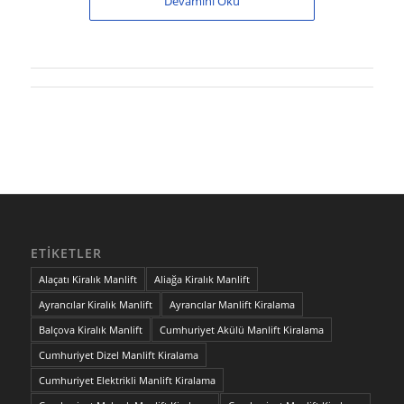
Devamını Oku
ETIKETLER
Alaçatı Kiralık Manlift
Aliağa Kiralık Manlift
Ayrancılar Kiralık Manlift
Ayrancılar Manlift Kiralama
Balçova Kiralık Manlift
Cumhuriyet Akülü Manlift Kiralama
Cumhuriyet Dizel Manlift Kiralama
Cumhuriyet Elektrikli Manlift Kiralama