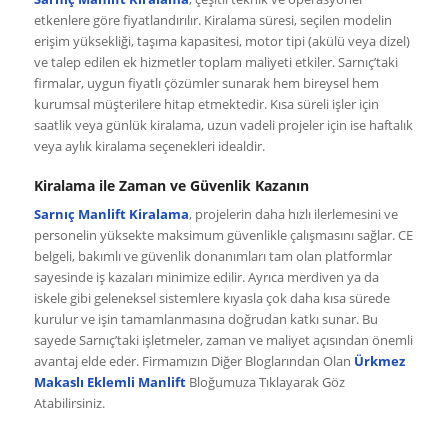
etkenlere göre fiyatlandırılır. Kiralama süresi, seçilen modelin
erişim yüksekliği, taşıma kapasitesi, motor tipi (akülü veya dizel)
ve talep edilen ek hizmetler toplam maliyeti etkiler. Sarnıç’taki
firmalar, uygun fiyatlı çözümler sunarak hem bireysel hem
kurumsal müşterilere hitap etmektedir. Kısa süreli işler için
saatlik veya günlük kiralama, uzun vadeli projeler için ise haftalık
veya aylık kiralama seçenekleri idealdir.
Kiralama ile Zaman ve Güvenlik Kazanın
Sarnıç Manlift Kiralama
, projelerin daha hızlı ilerlemesini ve
personelin yüksekte maksimum güvenlikle çalışmasını sağlar. CE
belgeli, bakımlı ve güvenlik donanımları tam olan platformlar
sayesinde iş kazaları minimize edilir. Ayrıca merdiven ya da
iskele gibi geleneksel sistemlere kıyasla çok daha kısa sürede
kurulur ve işin tamamlanmasına doğrudan katkı sunar. Bu
sayede Sarnıç’taki işletmeler, zaman ve maliyet açısından önemli
avantaj elde eder. Firmamızın Diğer Bloglarından Olan
Ürkmez
Makaslı Eklemli Manlift
Bloğumuza Tıklayarak Göz
Atabilirsiniz.