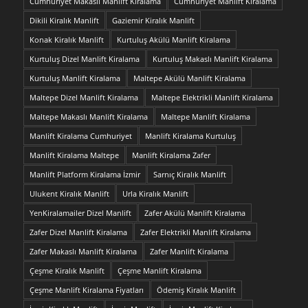
Cumhuriyet Makaslı Manlift Kiralama
Cumhuriyet Manlift Kiralama
Dikili Kiralık Manlift
Gaziemir Kiralık Manlift
Konak Kiralık Manlift
Kurtuluş Akülü Manlift Kiralama
Kurtuluş Dizel Manlift Kiralama
Kurtuluş Makaslı Manlift Kiralama
Kurtuluş Manlift Kiralama
Maltepe Akülü Manlift Kiralama
Maltepe Dizel Manlift Kiralama
Maltepe Elektrikli Manlift Kiralama
Maltepe Makaslı Manlift Kiralama
Maltepe Manlift Kiralama
Manlift Kiralama Cumhuriyet
Manlift Kiralama Kurtuluş
Manlift Kiralama Maltepe
Manlift Kiralama Zafer
Manlift Platform Kiralama İzmir
Sarnıç Kiralık Manlift
Ulukent Kiralık Manlift
Urla Kiralık Manlift
YenKiralamailer Dizel Manlift
Zafer Akülü Manlift Kiralama
Zafer Dizel Manlift Kiralama
Zafer Elektrikli Manlift Kiralama
Zafer Makaslı Manlift Kiralama
Zafer Manlift Kiralama
Çeşme Kiralık Manlift
Çeşme Manlift Kiralama
Çeşme Manlift Kiralama Fiyatları
Ödemiş Kiralık Manlift