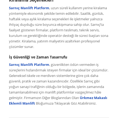
Sarnıç Manlift Platform
, uzun süreli kullanım yerine kiralama
yöntemiyle ekonomik şekilde temin edilebilir. Saatlik, günlük,
haftalık veya aylık kiralama seçenekleri ile işletmeler yalnızca
ihtiyaç duyduğu süre boyunca ekipmana sahip olur. Sarnıç’ta
faaliyet gösteren firmalar, platform teslimatı, teknik servis,
kurulum ve gerektiğinde operatör desteği ile süreci baştan sona
yönetir. Kiralama, yatırım maliyetini azaltırken profesyonel
çözümler sunar.
İş Güvenliği ve Zaman Tasarrufu
Sarnıç Manlift Platform
, güvenlikten ödün vermeden iş
süreçlerini hızlandırmak isteyen firmalar için ideal bir çözümdür.
Geleneksel iskele ve merdiven sistemlerine göre çok daha
güvenli, pratik ve zaman kazandırıcıdır. Özellikle Sarnıç gibi
yoğun sanayi trafiğinin olduğu bir bölgede, işlerin zamanında
tamamlanabilmesi için manlift platformlar vazgeçilmez hâle
gelmiştir. Firmamızın Diğer Bloglarından Olan
Ürkmez Makaslı
Eklemli Manlift
Bloğumuza Tıklayarak Göz Atabilirsiniz.