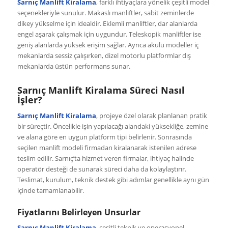
Sarnıç Manlift Kiralama
, farklı ihtiyaçlara yönelik çeşitli model
seçenekleriyle sunulur. Makaslı manliftler, sabit zeminlerde
dikey yükselme için idealdir. Eklemli manliftler, dar alanlarda
engel aşarak çalışmak için uygundur. Teleskopik manliftler ise
geniş alanlarda yüksek erişim sağlar. Ayrıca akülü modeller iç
mekanlarda sessiz çalışırken, dizel motorlu platformlar dış
mekanlarda üstün performans sunar.
Sarnıç Manlift Kiralama Süreci Nasıl
İşler?
Sarnıç Manlift Kiralama
, projeye özel olarak planlanan pratik
bir süreçtir. Öncelikle işin yapılacağı alandaki yüksekliğe, zemine
ve alana göre en uygun platform tipi belirlenir. Sonrasında
seçilen manlift modeli firmadan kiralanarak istenilen adrese
teslim edilir. Sarnıç’ta hizmet veren firmalar, ihtiyaç halinde
operatör desteği de sunarak süreci daha da kolaylaştırır.
Teslimat, kurulum, teknik destek gibi adımlar genellikle aynı gün
içinde tamamlanabilir.
Fiyatlarını Belirleyen Unsurlar
Sarnıç Manlift Kiralama
, çeşitli teknik ve operasyonel